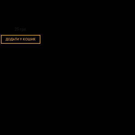
Морозиво з топінгом
25
грн.
ДОДАТИ У КОШИК
50/20