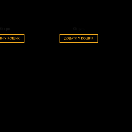
Чізкейк
Штрудель яблучний
85
грн.
85
грн.
ТИ У КОШИК
ДОДАТИ У КОШИК
160
160